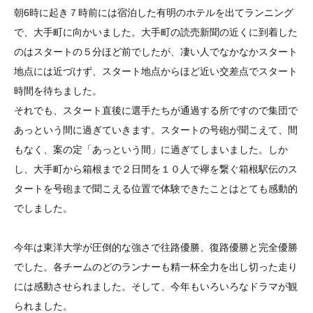
朝6時に起き７時前には宿泊した有明のホテルを出てランニング
で、大手町に向かいました。大手町の読売新聞の近くに到着した
のはスタートの５分ほど前でしたが、凄い人でなかなかスタート
地点には近づけず、スタート地点からほど近い交差点でスタート
時間を待ちました。
それでも、スタート直後に選手たちが通過する所ですので集団で
あっという間に過ぎていきます。スタートの号砲が聞こえて、間
もなく、案の定「あっという間」に過ぎてしまいました。しか
し、大手町から箱根まで２日間を１０人で襷を繋ぐ箱根駅伝のス
タートを号砲まで聞こえる位置で体験できたことはとても感動的
でしました。
今年は東洋大学が圧倒的な強さで往路優勝、復路優勝と完全優勝
でした。各チームのどのランナーも精一杯全力を出し切った走り
には感動させられました。そして、今年もいろいろなドラマが観
られました。