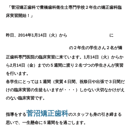
「菅沼矯正歯科で豊橋歯科衛生士専門学校２年生の矯正歯科臨
床実習開始！」
菅沼矯正歯科
豊
昨日、2014年1月14日（火）から
に
橋歯科衛生専門学校
の２年生の学生さん２名が矯
正歯科専門医院の臨床実習に来ています。
1月14日（火）から
か
ら2月14日（金）までの５週間に渡り２名づつの学生さんが実習
を行います。
各学生にとっては１週間（実質４日間、祝祭日や出張で３日間だ
けの臨床実習の生徒もいますが・・・）しかない大切な
かけがえ
のない臨床実習です。
菅沼矯正歯科
指導をする
のスタッフも
身の引き締まる
思いで、一生懸命に５週間をを過ごします。