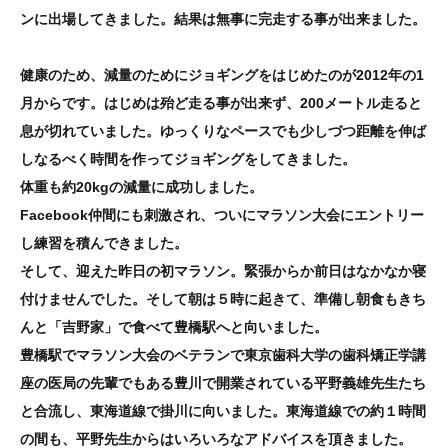
ンに出場してきました。結果は無事に完走する事が出来ました。
健康のため、減量のためにジョギングをはじめたのが2012年の1
月からです。はじめは殆ど走る事が出来ず、200メートル走ると
息が切れていました。ゆっくりなペースでも少しづつ距離を伸ば
しなるべく時間を作ってジョギングをしてきました。
体重も約20kgの減量に成功しました。
Facebook仲間にも刺激され、ついにマラソン大会にエントリー
し練習を積んできました。
そして、迎えた昨日の初マラソン。緊張からか前日はなかなか寝
付けませんでした。そして朝は５時に起きて、準備し朝食もきち
んと「吉野家」で食べて豊橋駅へと向いました。
豊橋駅でマラソン大会のベテランで東京歯科大学の歯科矯正学講
座の医局の先輩でもある豊川で開業されている平野義雄先生たち
と合流し、東海道線で掛川に向いました。東海道線での約１時間
の間も、平野先生からはいろいろなアドバイスを頂きました。