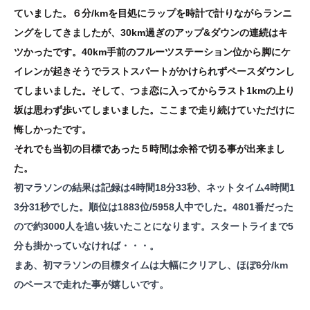
ていました。６分/kmを目処にラップを時計で計りながらランニ
ングをしてきましたが、30km過ぎのアップ&ダウンの連続はキ
ツかったです。40km手前のフルーツステーション位から脚にケ
イレンが起きそうでラストスパートがかけられずペースダウンし
てしまいました。そして、つま恋に入ってからラスト1kmの上り
坂は思わず歩いてしまいました。ここまで走り続けていただけに
悔しかったです。
それでも当初の目標であった５時間は余裕で切る事が出来まし
た。
初マラソンの結果は記録は4時間18分33秒、ネットタイム4時間1
3分31秒でした。順位
は1883位/5958人中でした。4801番だった
ので約3000人を追い抜いたことになります。スタートライまで5
分も掛かっていなければ・・・。
まあ、初マラソンの目標タイムは大幅にクリアし、ほぼ6分/km
のペースで走れた事が嬉しいです。