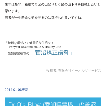
来年は是非、箱根で５区の山登りと６区の山下りを観戦したいと
思います。
若者が一生懸命な姿を見るのは気持ちが良いですね。
「綺麗な歯並びで健康的な生活を！」
”For your Beautiful Smile & Healthy Life"
「菅沼矯正歯科」
愛知県豊橋市の
投稿者:
有限会社イーオルソサービス
2014.01.06更新
Dr.Q's Blog (愛知県豊橋市の菅沼