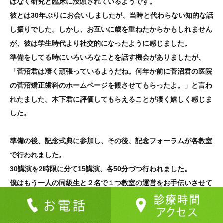
はなく研究と臨床に没頭されているようです。
彼とは30年ぶりにお会いしましたが、当時と代わらない知的な話
し振りでした。しかし、お互いに歳を重ねたからかもしれません
が、彼は学生時代より社交的になったように感じました。
準備をしてる時にいろいろなことを話す機会がありましたが、
「菅沼君は凄く頑張っているようだね。何年か前に菅沼君の医院
の菅沼矯正歯科のホームページを観させてもらったよ。」と言わ
れたました。木下君に評価してもらえることが凄く嬉しく感じま
した。
準備の後、記念式典に参加し、その後、記念フォーラムが各教室
で行われました。
30講演を2時限に分て15講演、各50分づつ行われました。
僕はもう一人の同級生と２名で１つ教室の運営をお手伝いさせて
いただきました。１時限目は時習館高校の教頭の木藤政美先生の
「時習館の国際交流について」と題した講演でした。時習館高校