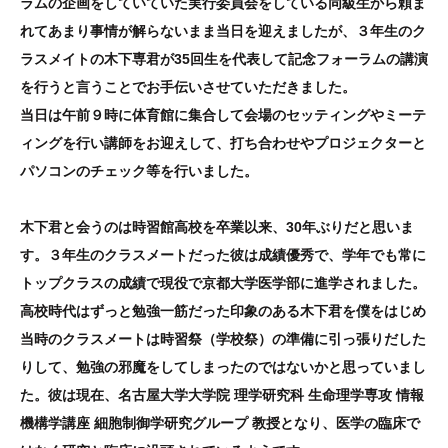
ラムの企画をしていていた実行委員会をしている同級生から頼ま
れてあまり事情が解らないまま当日を迎えましたが、３年生のク
ラスメイトの木下専君が35回生を代表して
記念フォーラムの講演
を行うと言うことでお手伝いさせていただきました。
当日は午前９時に体育館に集合して会場のセッティングやミーテ
ィングを行い講師をお迎えして、打ち合わせやプロジェクターと
パソコンのチェック等を行いました。
木下君と会うのは時習館高校を卒業以来、30年ぶりだと思いま
す。３年生のクラスメートだった彼は成績優秀で、学年でも常に
トップクラスの成績で現役で京都大学医学部に進学されました。
高校時代はずっと勉強一筋だった印象のある木下君を僕をはじめ
当時のクラスメートは時習祭（学校祭）の準備に引っ張りだした
りして、勉強の邪魔をしてしまったのではないかと思っていまし
た。彼は現在、名古屋大学大学院 理学研究科 生命理学専攻 情報
機構学講座 細胞制御学研究グループ 教授となり、医学の臨床で