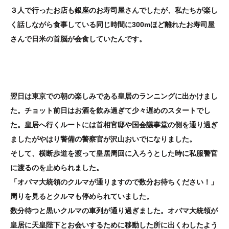
３人で行ったお店も銀座のお寿司屋さんでしたが、私たちが楽し
く話しながら食事している同じ時間に300mほど離れたお寿司屋
さんで日米の首脳が会食していたんです。
翌日は東京での朝の楽しみである皇居のランニングに出かけまし
た。チョット前日はお酒を飲み過ぎて少々遅めのスタートでし
た。皇居へ行くルートには首相官邸や国会議事堂の側を通り過ぎ
ましたがやはり警備の警察官が沢山おいでになりました。
そして、横断歩道を渡って皇居周回に入ろうとした時に私服警官
に渡るのを止められました。
「オバマ大統領のクルマが通りますので数分お待ちください！」
周りを見るとクルマも停められていました。
数分待つと黒いクルマの車列が通り過ぎました。オバマ大統領が
皇居に天皇陛下とお会いするために移動した所に出くわしたよう