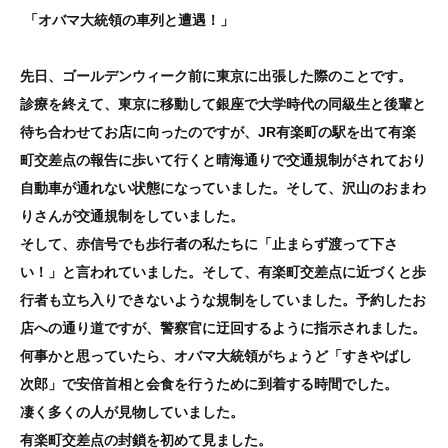
「オバマ大統領の車列と遭遇！」
先日、ゴールデンウィーク前に東京に出張した際のことです。
診療を終えて、東京に移動して銀座で大学時代の同級生と後輩と
待ち合わせてお店に向ったのですが、JR有楽町の駅を出て有楽
町交差点の報告に歩いて行くと晴海通りで交通規制がされており
自動車が通れない状態になっていました。そして、沢山のおまわ
りさんが交通規制をしていました。
そして、赤信号でも歩行者の私たちに「止まらず渡って下さ
い！」と言われていました。そして、有楽町交差点に近づくと歩
行者も立ち入りできないような規制をしていました。予約したお
店への通り道ですが、警察官に迂回するように指示されました。
何事かと思っていたら、オバマ大統領がちょうど「すきやばし
次郎」で安倍首相と会食を行うために到着する時間でした。
凄く多くの人が見物していました。
有楽町交差点の封鎖を初めて見ました。