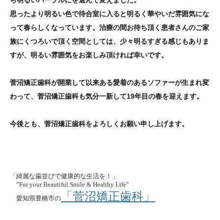
思ったより明るい色で待合室に入ると明るく華やいだ雰囲気にな
って春らしくなっています。治療の間お待ち頂く患者さんのご家
族にくつろいで頂く空間としては、少々明るすぎる感じもありま
すが、明るい雰囲気をお楽しみ頂ければ幸いです。
菅沼矯正歯科が開業して以来ある愛着のあるソファーが生まれ変
わって、菅沼矯正歯科も気分一新して19年目の春を迎えます。
今後とも、菅沼矯正歯科をよろしくお願い申し上げます。
「綺麗な歯並びで健康的な生活を！」
”For your Beautiful Smile & Healthy Life"
「菅沼矯正歯科」
愛知県豊橋市の