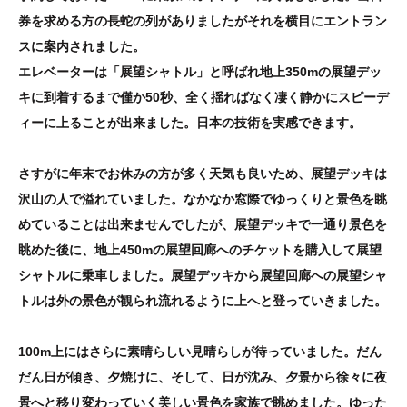
券を求める方の長蛇の列がありましたがそれを横目にエントラン
スに案内されました。
エレベーターは「展望シャトル」と呼ばれ地上350mの展望デッ
キに到着するまで僅か50秒、全く揺ればなく凄く静かにスピーデ
ィーに上ることが出来ました。日本の技術を実感できます。
さすがに年末でお休みの方が多く天気も良いため、展望デッキは
沢山の人で溢れていました。なかなか窓際でゆっくりと景色を眺
めていることは出来ませんでしたが、展望デッキで一通り景色を
眺めた後に、地上450mの展望回廊へのチケットを購入して展望
シャトルに乗車しました。展望デッキから展望回廊への展望シャ
トルは外の景色が観られ流れるように上へと登っていきました。
100m上にはさらに素晴らしい見晴らしが待っていました。だん
だん日が傾き、夕焼けに、そして、日が沈み、夕景から徐々に夜
景へと移り変わっていく美しい景色を家族で眺めました。ゆった