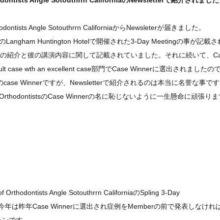
thodontists Angle Sotouthrrn CaliforniaのNewsletterで紹介されまし
dontists Angle Sotouthrrn California
からNewsleterが届きました。
gham Huntington Hotelで開催された3-Day Meetingの事が記載
Clerckの紹介と彼の講演内容に関して記載されていました。それに続いて、Ca
case wth an excellent case部門でCase Winnerに選出されました
case Winnerですが、Newsletterで紹介されるのは本当に名誉な事で
 Orthodontistsの
Case Winnerの名に恥じないように一生懸命に頑張り
thodontists Angle Sotouthrrn CaliforniaのSpling 3-Day
ました。今年は昨年Case Winnerに選出され症例をMemberの前で発表しなけ