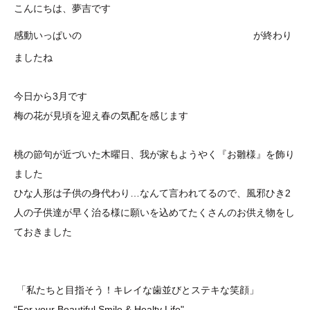
こんにちは、夢吉です
冬季ソチオリンピック
感動いっぱいの
が終わり
ましたね
今日から3月です
梅の花が見頃を迎え春の気配を感じます
桃の節句が近づいた木曜日、我が家もようやく『お雛様』を飾り
ました
ひな人形は子供の身代わり…なんて言われてるので、風邪ひき2
人の子供達が早く治る様に願いを込めてたくさんのお供え物をし
ておきました
「私たちと目指そう！キレイな歯並び
とステキな笑顔
」
“For your Beautiful Smile & Healty Life"