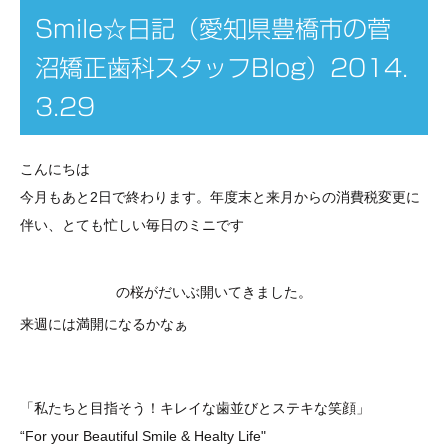
Smile☆日記（愛知県豊橋市の菅
沼矯正歯科スタッフBlog）2014.
3.29
こんにちは
今月もあと2日で終わります。年度末と来月からの消費税変更に
伴い、とても忙しい毎日のミニです
豊橋公園
の桜がだいぶ開いてきました。
来週には満開になるかなぁ
「私たちと目指そう！キレイな歯並び
とステキな笑顔
」
“For your Beautiful Smile & Healty Life"