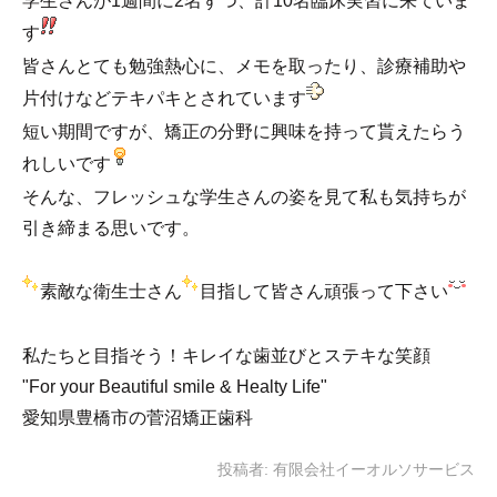
学生さんが1週間に2名ずつ、計10名臨床実習に来ていま
す
皆さんとても勉強熱心に、メモを取ったり、診療補助や
片付けなどテキパキとされています
短い期間ですが、矯正の分野に興味を持って貰えたらう
れしいです
そんな、フレッシュな学生さんの姿を見て私も気持ちが
引き締まる思いです。
素敵な衛生士さん
目指して皆さん頑張って下さい
私たちと目指そう！キレイな歯並びとステキな笑顔
"For your Beautiful smile & Healty Life"
愛知県豊橋市の菅沼矯正歯科
投稿者:
有限会社イーオルソサービス