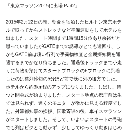
「東京マラソン2015に出場 Part2」
2015年2月22日の朝、朝食を宿泊したヒルトン東京ホテ
ルで取ってからストレッチなど準備運動をしてホテルを
出ました。スタート時間まで1時間15分位あり余裕だと
思っていましたがGATEまでの誘導がとても遠回り、し
かもGATE前は凄い行列で手荷物検査と金属探知機を通
過するまでかなり待ちました。通過後トラックまで小走
りに荷物を預けてスタートブロックのFブロックに到着
したのは整列締切の5分ほど前で既に列の後方でした。
ホテルから約3km程のアップになりました。しばし、待
つと開会式が始まりました。スタート地点の都庁前は生
では見られず、遠くのモニターが微かに見える程度でし
た。舛添都知事の挨拶、国歌斉唱の後、車イスマラソン
がスタートしました。そして、いよいよスタートの号砲
でも列はビクとも動かず、少ししてゆっくり動きはじめ