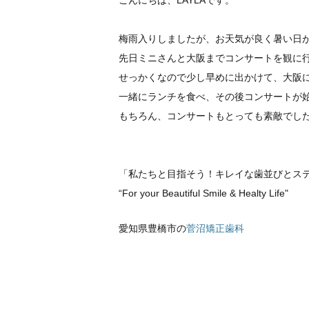
こんにちは、LAYLAです。
梅雨入りしましたが、お天気が良く暑い日
先日ミニさんと大阪までコンサートを観に
せっかくなので少し早めに出かけて、大阪
一緒にランチを食べ、その後コンサートが
もちろん、コンサートもとっても素敵でし
「私たちと目指そう！キレイな歯並び
とス
“For your Beautiful Smile & Healty Life"
愛知県豊橋市の
菅沼矯正歯科